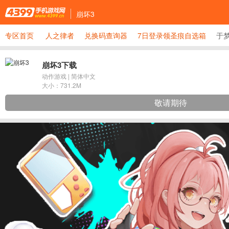
崩坏3
专区首页
人之律者
兑换码查询器
7日登录领圣痕自选箱
于
崩坏3下载
动作游戏
|
简体中文
大小：
731.2M
敬请期待