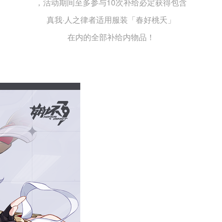
，活动期间至多参与10次补给必定获得包含
真我·人之律者适用服装「春好桃夭」
在内的全部补给内物品！