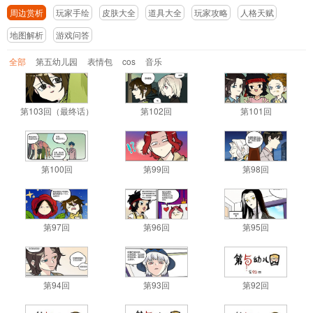
周边赏析
玩家手绘
皮肤大全
道具大全
玩家攻略
人格天赋
地图解析
游戏问答
导航
4399手机游戏网
全部
第五幼儿园
表情包
cos
音乐
展开
第103回（最终话）
第102回
第101回
第100回
第99回
第98回
第97回
第96回
第95回
第94回
第93回
第92回