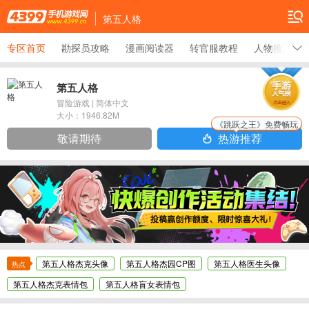
第五人格
专区首页
勘探员攻略
漫画阅读器
转官服教程
人物推演任
第五人格
冒险游戏
|
简体中文
大小：
1946.82M
《跳跃之王》免费畅玩
敬请期待
热游推荐
第五人格杰克头像
第五人格杰园CP图
第五人格医生头像
热点
第五人格杰克表情包
第五人格盲女表情包