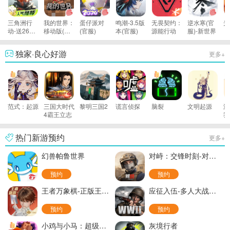
三角洲行
我的世界：
蛋仔派对
鸣潮-3.5版
无畏契约：
逆水寒(官
光
动-送2600
移动版(官
(官服)
本(官服)
源能行动
服)-新世界
限时三角券
服)
独家·良心好游
更多+
范式：起源
三国大时代
黎明三国2
谎言侦探
脑裂
文明起源
游
4霸王立志
我
雄
热门新游预约
更多+
幻兽帕鲁世界
对峙：交锋时刻-对峙2国服
预约
预约
王者万象棋-正版王者英雄自走棋
应征入伍-多人大战场射击
预约
预约
小鸡与小马：超级派对-超级鸡马
灰境行者