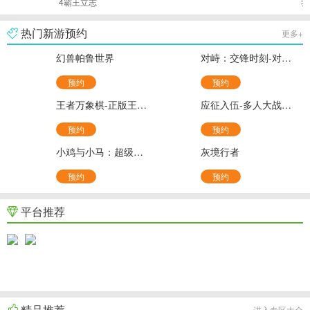
4霸王立志
我
雄
热门新游预约
更多+
幻兽帕鲁世界
对峙：交锋时刻-对峙2国服
预约
预约
王者万象棋-正版王者英雄自走棋
应征入伍-多人大战场射击
预约
预约
小鸡与小马：超级派对-超级鸡马
灰境行者
预约
预约
平台推荐
精品推荐
进入专区大全