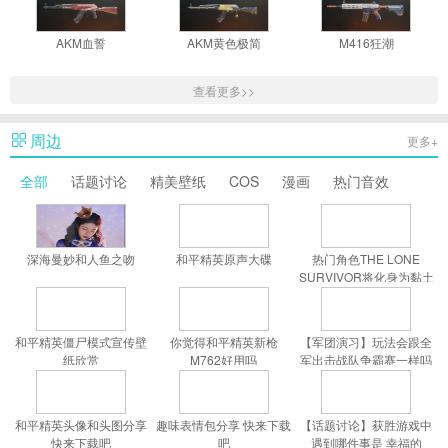
AKM血誓
AKM黄色极简
M416狂潮
查看更多>>
周边
更多+
全部
话题讨论
精美壁纸
COS
漫画
热门音效
深海曼妙和人鱼之吻
和平精英原声大碟
热门角色THE LONE
SURVIVOR将化身为黏土
人登场
和平精英僵尸模式宣传壁
你觉得和平精英新枪
【军团演习】玩法会跟全
纸欣赏
M762好用吗
军出击战队争霸赛一样吗
和平精英头像和头图分享
趣味表情包分享 快来下载
【话题讨论】获胜游戏中
快来下载吧
吧
遇到哪件事是 幸福的