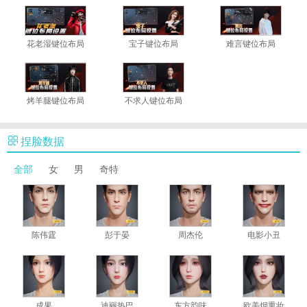
花老湿键位布局
宝子键位布局
难言键位布局
游戏
烤羊腿键位布局
不求人键位布局
捏脸数据
全部
女
男
奇特
陈伟霆
彭于晏
周杰伦
电影小丑
成果
迪丽热巴
东方韵味
欧美烟熏妆