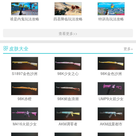
谁是内鬼玩法攻略
四圣降临玩法攻略
特训岛玩法攻略
查看更多>>
皮肤大全
更多+
S1897金色沙洲
98K少女之心
98K金色沙洲
98K赤橙
98K鲜血浪潮
UMP9火箭少女
M416火箭少女
AKM凋零者
AKM战栗都市