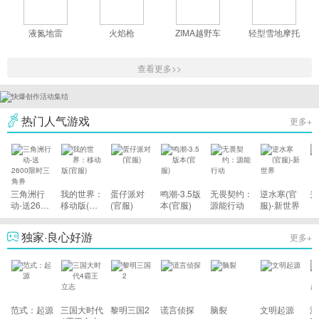
液氮地雷
火焰枪
ZIMA越野车
轻型雪地摩托
查看更多>>
热门人气游戏
更多+
三角洲行
我的世界：
蛋仔派对
鸣潮-3.5版
无畏契约：
逆水寒(官
光
动-送2600
移动版(官
(官服)
本(官服)
源能行动
服)-新世界
限时三角券
服)
独家·良心好游
更多+
范式：起源
三国大时代
黎明三国2
谎言侦探
脑裂
文明起源
游