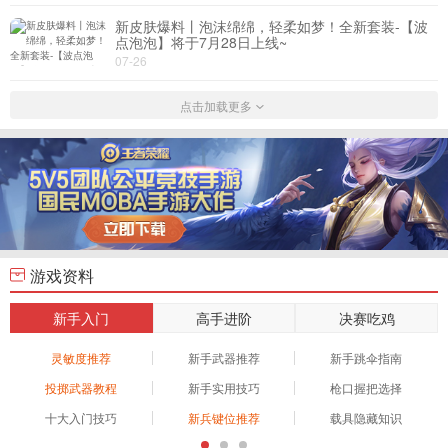
新皮肤爆料丨泡沫绵绵，轻柔如梦！全新套装-【波
点泡泡】将于7月28日上线~
热门
07-26
点击加载更多
游戏资料
新手入门
高手进阶
决赛吃鸡
灵敏度推荐
新手武器推荐
新手跳伞指南
投掷武器教程
新手实用技巧
枪口握把选择
十大入门技巧
新兵键位推荐
载具隐藏知识