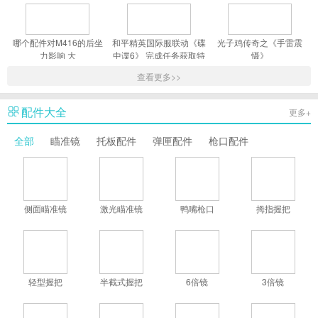
哪个配件对M416的后坐
和平精英国际服联动《碟
光子鸡传奇之《手雷震
力影响 大
中谍6》 完成任务获取特
慑》
工服
查看更多>>
配件大全
更多+
全部
瞄准镜
托板配件
弹匣配件
枪口配件
侧面瞄准镜
激光瞄准镜
鸭嘴枪口
拇指握把
轻型握把
半截式握把
6倍镜
3倍镜