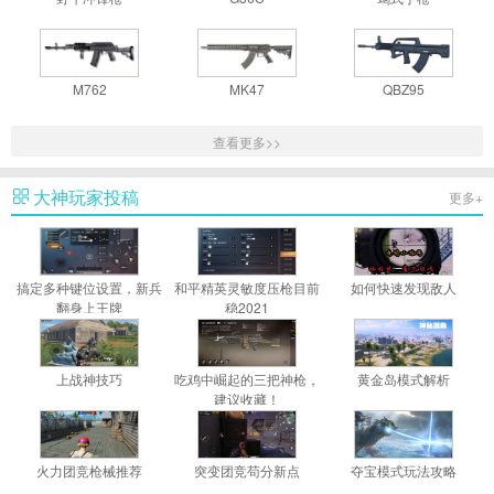
M762
MK47
QBZ95
查看更多>>
大神玩家投稿
更多+
搞定多种键位设置，新兵
和平精英灵敏度压枪目前
如何快速发现敌人
翻身上王牌
稳2021
上战神技巧
吃鸡中崛起的三把神枪，
黄金岛模式解析
建议收藏！
火力团竞枪械推荐
突变团竞苟分新点
夺宝模式玩法攻略