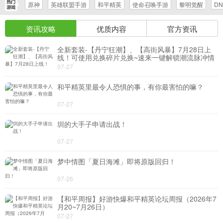
原神
英雄联盟手游
和平精英
使命召唤手游
黎明觉醒
D
导航
资讯攻略
优质内容
官方资讯
4399手机游戏网
全新套装-【丹宁狂潮】、【高街风暴】7月28日上
线！可使用兑换碎片兑换~速来一键解锁潮流脉冲情
报
07-27
和平精英里最令人恐惧的事，有你最害怕的嘛？
07-27
圳的大手子申请出战！
07-27
梦中情图「夏日海滩」即将原版回归！
07-26
【和平周报】好游快爆和平精英论坛周报（2026年7
月20~7月26日）
07-27