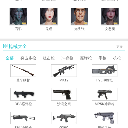
石矶
鬼瞳
光头强
女恶魔
枪械大全
更多+
全部
突击步枪
狙击枪
冲锋枪
霰弹枪
手枪
机枪
莫辛纳甘
MK12
P90冲锋枪
DBS霰弹枪
沙漠之鹰
MP5K冲锋枪
野牛冲锋枪
G36C
蝎式手枪