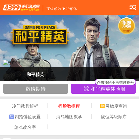
和平精英
点击预约不再错过抢号
敬请期待
和平精英体验服
冷门载具解析
捏脸数据库
灵敏度查询
四指键位设置
海岛地图教学
段位等级顺序
怎么改名字