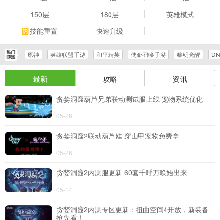
150层
180层
英雄模式
导航
技能重置
快速升级
4399手机游戏网
原神
英雄联盟手游
和平精英
使命召唤手游
黎明觉醒
D
最新
攻略
资讯
贪婪洞窟葫芦兄弟联动测试服上线 宠物系统优化
05-26
贪婪洞窟2联动葫芦娃 穿山甲宠物免费拿
05-26
贪婪洞窟2内测服更新 60套千呼万唤始出来
05-14
贪婪洞窟2内测专区更新：扭曲空间4开放，新装备
抢先看！