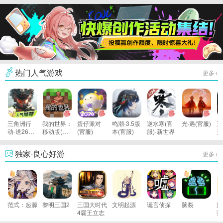
热门人气游戏
更多+
三角洲行
我的世界：
蛋仔派对
鸣潮-3.5版
逆水寒(官
光·遇(官服)
三
动-送2600
移动版(官
(官服)
本(官服)
服)-新世界
天
限时三角券
服)
战
独家·良心好游
更多+
范式：起源
黎明三国2
三国大时代
文明起源
谎言侦探
脑裂
游
4霸王立志
我
雄