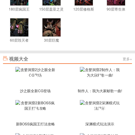
180层疯国王
150层盖亚之灵
120层修格斯
90层寄生体
60层毁灭者
30层巨魔
视频大全
更多+
沙之眼全新CG登场
制作人：我为大家献歌一曲!
新BOSS疯国王打法攻略
深渊模式玩法演示