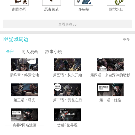
刺骨祭司
恶毒蘑菇
多头蛇
巨型水仙
查看更多>>
游戏周边
更多+
全部
同人漫画
故事小说
最终章：终焉之地
第五话：从头开始
第四话：来自深渊的暗影
第三话：曙光
第二话：黄雀在后
第一话：犹格
——贪婪2同名漫画——
贪婪2世界观