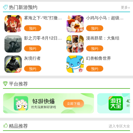
热门新游预约
更多+
雾海之下-“吃”打撤新游(官服)
小鸡与小马：超级派对-超级鸡马
预约
预约
影之刃零-8月12日开放预购-PC
漫画群星：大集结
预约
预约
灰境行者
幻兽帕鲁世界
预约
预约
平台推荐
精品推荐
进入专区大全