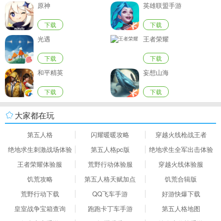
原神
英雄联盟手游
下载
下载
光遇
王者荣耀
下载
下载
和平精英
妄想山海
下载
下载
大家都在玩
第五人格
闪耀暖暖攻略
穿越火线枪战王者
绝地求生刺激战场体验
第五人格pc版
绝地求生全军出击体验
服
服
王者荣耀体验服
荒野行动体验服
穿越火线体验服
饥荒攻略
第五人格天赋加点
饥荒合辑版
荒野行动下载
QQ飞车手游
好游快爆下载
皇室战争宝箱查询
跑跑卡丁车手游
第五人格地图