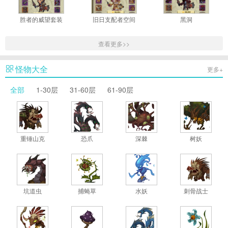
胜者的威望套装
旧日支配者空间
黑洞
查看更多>>
怪物大全
更多+
全部
1-30层
31-60层
61-90层
重锤山克
恐爪
深棘
树妖
坑道虫
捕蝇草
水妖
刺骨战士