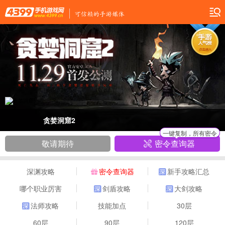
贪婪洞窟2
一键复制，所有密令
敬请期待
密令查询器
深渊攻略
密令查询器
新手攻略汇总
哪个职业厉害
剑盾攻略
大剑攻略
法师攻略
技能加点
30层
60层
90层
120层