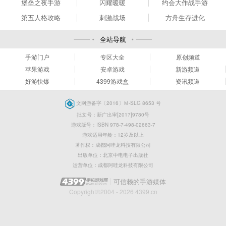
堡垒之夜手游
闪耀暖暖
约会大作战手游
第五人格攻略
刺激战场
方舟生存进化
全站导航
手游门户
专区大全
原创频道
苹果游戏
安卓游戏
新游频道
好游快爆
4399游戏盒
资讯频道
文网游备字〔2016〕Ｍ-SLG 8653 号
批文号：新广出审[2017]9780号
游戏版号：ISBN 978-7-498-02663-7
游戏适用年龄：12岁及以上
著作权：成都阿哇龙科技有限公司
出版单位：北京中电电子出版社
运营单位：成都阿哇龙科技有限公司
可信赖的手游媒体
Copyright©2004 - 2026 4399.cn