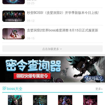
03-25
秒变BOSS!《贪婪洞窟2》开学季新版本今日上线!
09-12
贪婪洞窟2世界boss难度调整 8月15日正式服更新
热门
08-15
点击加载更多
boss大全
更多+