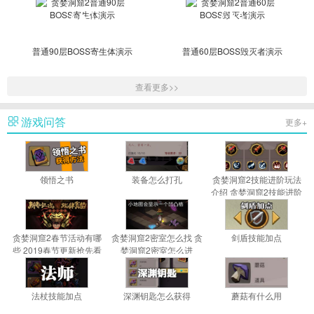
普通90层BOSS寄生体演示
普通60层BOSS毁灭者演示
查看更多>>
游戏问答
更多+
游戏
领悟之书
装备怎么打孔
贪婪洞窟2技能进阶玩法
介绍 贪婪洞窟2技能进阶
是什么
贪婪洞窟2春节活动有哪
贪婪洞窟2密室怎么找 贪
剑盾技能加点
些 2019春节更新抢先看
婪洞窟2密室怎么进
法杖技能加点
深渊钥匙怎么获得
蘑菇有什么用