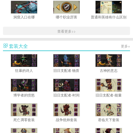
洞窟入口在哪
哪个职业厉害
普通和英雄有什么区别
查看更多>>
套装大全
更多+
狂暴的诗人
旧日支配者·物质
古神的意志
博学者的愤怒
旧日支配者-时间
旧日支配者-能量
死亡凋零套装
战争统帅套装
君临天下套装