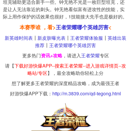
坦克辅助更适合新手一些。钟无艳不光是一枚巨型坦克，还
是让人无法靠近的刺头。钟无艳看似富有进攻性的技能，实
际上用作保护的话效果也很好，1技能接大先手也是极好的。
本赛季谁 ，看>
王者荣耀哪个英雄厉害
<
新英雄时间表
┃
新皮肤曝光表
┃
王者荣耀体验服
┃
英雄出装
推荐
┃
王者荣耀哪个英雄厉害
更多热门
资讯+攻略
，请进入
王者荣耀
专区
请【
下载好游快爆APP--搜索王者荣耀--进入游戏详情页--攻
略站/专区
】，最全攻略助你轻松上分
想了解更多王者荣耀的深度精品攻略，成为最强王者
好游快爆APP下载：
http://m.3839.com/qd-tegong.html