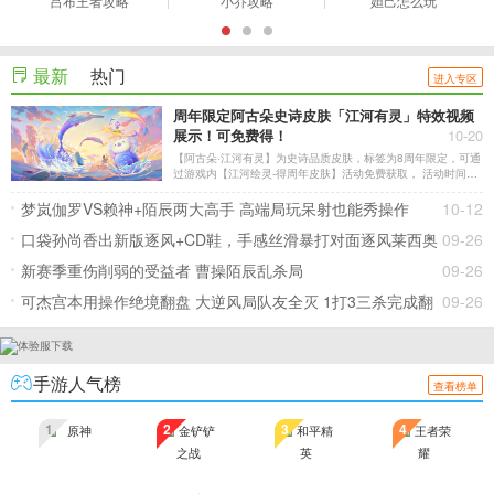
吕布王者攻略
小乔攻略
妲己怎么玩
最新
热门
进入专区
周年限定阿古朵史诗皮肤「江河有灵」特效视频
展示！可免费得！
10-20
【阿古朵·江河有灵】为史诗品质皮肤，标签为8周年限定，可通
过游戏内【江河绘灵-得周年皮肤】活动免费获取， 活动时间：
10月20日陆续开启~11月8日23:59。 此外，该皮肤还会在10月
28日0:00~11月8日23:59加入皮肤碎片商城开放兑换。
梦岚伽罗VS赖神+陌辰两大高手 高端局玩呆射也能秀操作
10-12
口袋孙尚香出新版逐风+CD鞋，手感丝滑暴打对面逐风莱西奥
09-26
新赛季重伤削弱的受益者 曹操陌辰乱杀局
09-26
可杰宫本用操作绝境翻盘 大逆风局队友全灭 1打3三杀完成翻
09-26
盘
手游人气榜
查看榜单
1
2
3
4