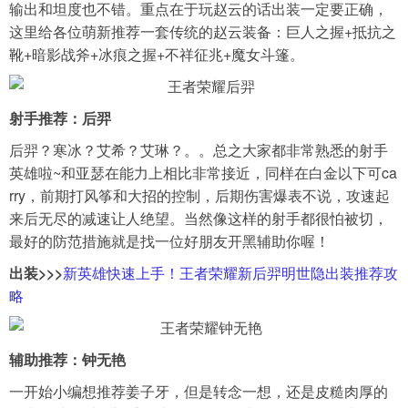
输出和坦度也不错。重点在于玩赵云的话出装一定要正确，
这里给各位萌新推荐一套传统的赵云装备：巨人之握+抵抗之
靴+暗影战斧+冰痕之握+不祥征兆+魔女斗篷。
射手推荐：后羿
后羿？寒冰？艾希？艾琳？。。总之大家都非常熟悉的射手
英雄啦~和亚瑟在能力上相比非常接近，同样在白金以下可ca
rry，前期打风筝和大招的控制，后期伤害爆表不说，攻速起
来后无尽的减速让人绝望。当然像这样的射手都很怕被切，
最好的防范措施就是找一位好朋友开黑辅助你喔！
出装>>>
新英雄快速上手！王者荣耀新后羿明世隐出装推荐攻
略
辅助推荐：钟无艳
一开始小编想推荐姜子牙，但是转念一想，还是皮糙肉厚的