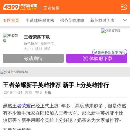
王者荣耀
专区首页
申请体验服资格
强势英雄攻略
新英雄时间表
最新
王者荣耀下载
角色扮演
|
简体中文
大小：
1811.16M
抢先体验新版本内容
敬请期待
体验服下载
王者荣耀新手英雄推荐 新手上分英雄排行
2016-11-24
忘川
0
举报
虽然
王者荣耀
已经正式上线1年多，高玩越来越多，但是依然
有不少新手玩家在陆续加入王者大军。那么新手英雄哪个比
较厉害？新手用哪个英雄上分好呢？奶茶来为大家做推荐~