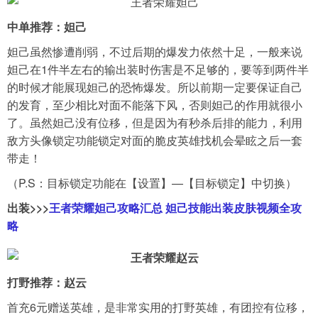
中单推荐：妲己
妲己虽然惨遭削弱，不过后期的爆发力依然十足，一般来说
妲己在1件半左右的输出装时伤害是不足够的，要等到两件半
的时候才能展现妲己的恐怖爆发。所以前期一定要保证自己
的发育，至少相比对面不能落下风，否则妲己的作用就很小
了。虽然妲己没有位移，但是因为有秒杀后排的能力，利用
敌方头像锁定功能锁定对面的脆皮英雄找机会晕眩之后一套
带走！
（P.S：目标锁定功能在【设置】—【目标锁定】中切换）
出装>>>
王者荣耀妲己攻略汇总 妲己技能出装皮肤视频全攻
略
打野推荐：赵云
首充6元赠送英雄，是非常实用的打野英雄，有团控有位移，