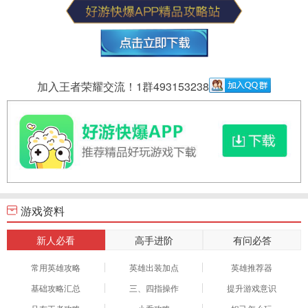
加入王者荣耀交流！1群493153238
游戏资料
新人必看
高手进阶
有问必答
常用英雄攻略
英雄出装加点
英雄推荐器
基础攻略汇总
三、四指操作
提升游戏意识