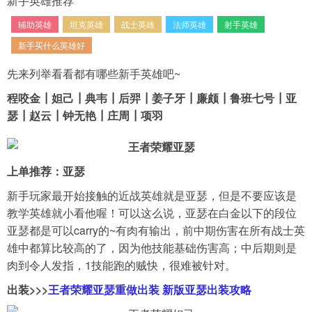
新手英雄推荐
辅助英雄
坦克英雄
战士英雄
法师英雄
射手英雄
导航
4399手机游戏网
新手买什么英雄好
展开
先来列举看看都有哪些新手英雄吧~
程咬金┃妲己┃典韦┃后羿┃姜子牙┃廉颇┃鲁班七号┃亚
瑟┃赵云┃钟无艳┃庄周┃项羽
上单推荐：亚瑟
新手玩家最开始接触的近战英雄就是亚瑟，但是不要应该是
教学英雄就小看他喔！可以这么说，亚瑟在白金以下的段位
亚瑟都是可以carry的~有肉有输出，前中期伤害在所有战士英
雄中都算比较高的了，因为他技能基础伤害高；中后期则是
肉到令人发指，1技能跑的贼快，很难被针对。
出装>>>
王者荣耀亚瑟重做出装 新版亚瑟出装攻略