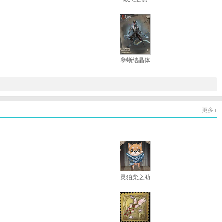
孽蜥结晶体
更多+
灵狛柴之助