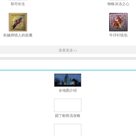
祭司长生
蜘蛛冰冻之心
机械师猎人的箭囊
牛仔针线包
查看更多>>
全地图介绍
园丁献祭流攻略