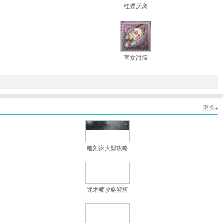
红蝶厌离
盲女甜筒
更多+
雕刻家大型攻略
咒术师攻略解析