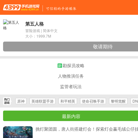
第五人格
冒险游戏
|
简体中文
大小：
1999.7M
敬请期待
勘探员攻略
人物推演任务
监管者玩法
原神
英雄联盟手游
和平精英
使命召唤手游
黎明觉醒
D
最新内容
挑灯聚团圆，唐人街搭建灯会！探索灯会赢毛绒公仔