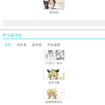
游戏
第94回
玩家手绘
全部
求生者
监管者
手绘漫画
小丑六一快乐
金纹大触
如果我将离去