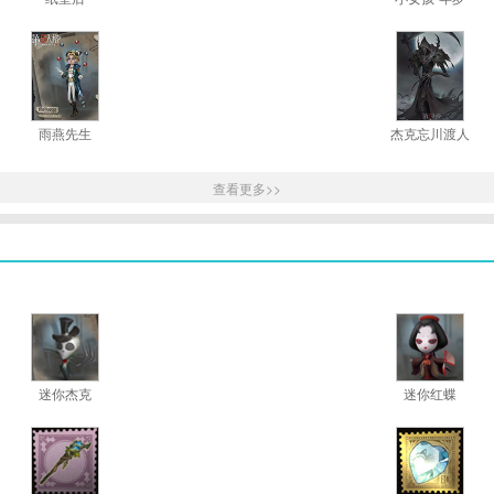
雨燕先生
杰克忘川渡人
查看更多>>
迷你杰克
迷你红蝶