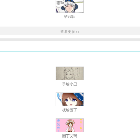
第93回
查看更多>>
手绘小丑
板绘园丁
园丁艾玛