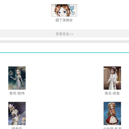
园丁亲闺女
查看更多>>
祭司-惊鸿
医生-痊愈
纸皇后
小女孩-年岁