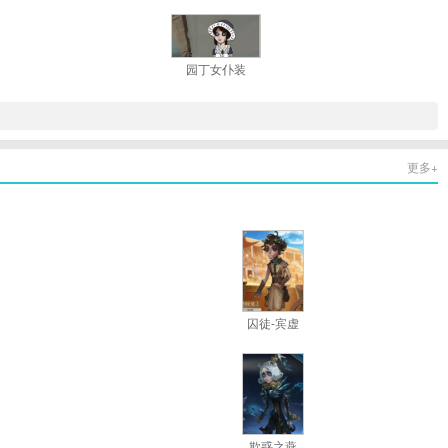
园丁女仆装
更多+
囚徒-宾虚
欺惑之燕