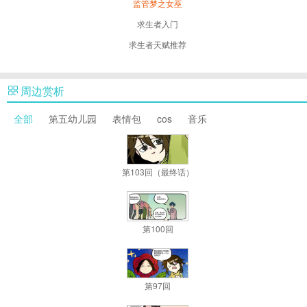
监管梦之女巫
求生者入门
求生者天赋推荐
周边赏析
全部
第五幼儿园
表情包
cos
音乐
第103回（最终话）
第100回
第97回