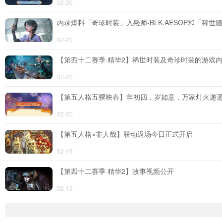
02-26
内录爆料「奇珍时装」入殓师-BLK.AESOP和「稀
4399手机游戏网
02-20
【第四十二赛季·精华2】稀世时装及奇珍时装的游戏
02-20
【第五人格五骥映春】年初四，岁如意，万家灯火递
02-20
【第五人格×非人哉】联动返场今日正式开启
02-19
【第四十二赛季·精华2】故事视频公开
热门
02-13