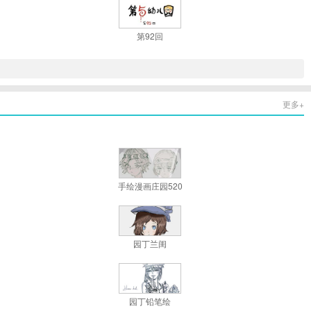
第92回
更多+
手绘漫画庄园520
园丁兰闺
园丁铅笔绘