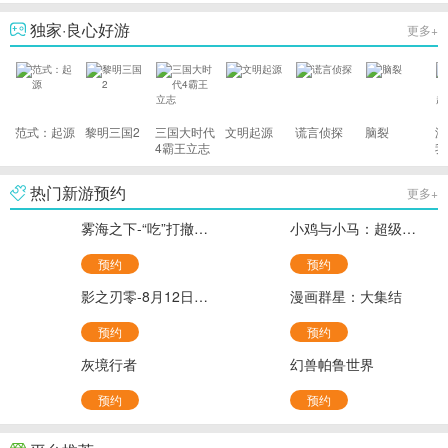
限时三角券
服)
战
独家·良心好游
更多+
范式：起源
黎明三国2
三国大时代
文明起源
谎言侦探
脑裂
游
4霸王立志
我
雄
热门新游预约
更多+
雾海之下-“吃”打撤新游(官服)
小鸡与小马：超级派对-超级鸡马
预约
预约
影之刃零-8月12日开放预购-PC
漫画群星：大集结
预约
预约
灰境行者
幻兽帕鲁世界
预约
预约