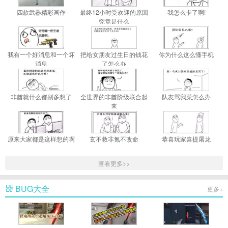
四款武器精彩画作
最终12小时受欢迎的原因
我怎么卡了啊!
究竟是什么
我有一个好消息和一个坏
把给女朋友过生日的钱花
你为什么这么懂手机
消息
了怎么办
非酋就什么都别多想了
全世界的非酋阶级联合起
队友骂我菜怎么办
来
原来大家都是这样想的啊
玄不救非氪不改命
恭喜玩家喜提屠龙
查看更多>>
BUG大全
更多+