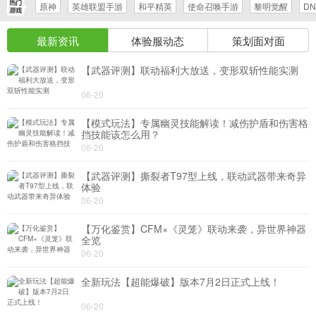
原神
英雄联盟手游
和平精英
使命召唤手游
黎明觉醒
D
导航
最新资讯
体验服动态
策划面对面
4399手机游戏网
【武器评测】联动福利大放送，变形双斩性能实测
06-20
【模式玩法】专属幽灵技能解读！减伤护盾和伤害格
挡技能该怎么用？
06-20
【武器评测】撕裂者T97型上线，联动武器带来奇异
体验
06-20
【万化鉴赏】CFM×《灵笼》联动来袭，异世界神器
全览
06-20
全新玩法【超能爆破】版本7月2日正式上线！
06-20