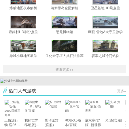
爆破地图夜市解析
清新椰岛全面解析
卫星基地HD刷点位
寂静村HD刷分点位
恐龙博物馆
鹰眼-雪地A大守卫教学
异域小镇地图教学
生化金字塔人类打法推荐
赛车之城冷门站位
查看更多>>
热门人气游戏
更多+
三角洲行
我的世界：
蛋仔派对
鸣潮-3.5版
逆水寒(官
光·遇(官服)
三
动-送2600
移动版(官
(官服)
本(官服)
服)-新世界
天