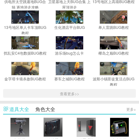
供电所太空跳遁地BUG合
卫星基地上天BUG合集 上
13号地区上高墙BUG教程
辑 遁地游走攻略
屋顶游走
13号地区单人卡车顶BUG
生化酒店平台BUG
单人雷跳BUG教程
教程
游戏
扰乱安C4包数据BUG教程
游乐场bug怎么卡
椰岛之巅BUG教程
金字塔卡墙杀敌BUG教程
赛车之城BUG教程
波斯小镇匪徒复活点BUG
教程
查看更多>>
道具大全
角色大全
更多+