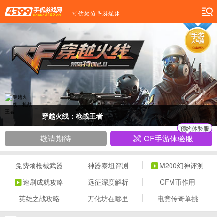
穿越火线：枪战王者
预约体验服
敬请期待
CF手游体验服
免费领枪械武器
神器泰坦评测
M200幻神评测
速刷成就攻略
远征深度解析
CFM币作用
英雄之战攻略
万化坊在哪里
电竞传奇单挑