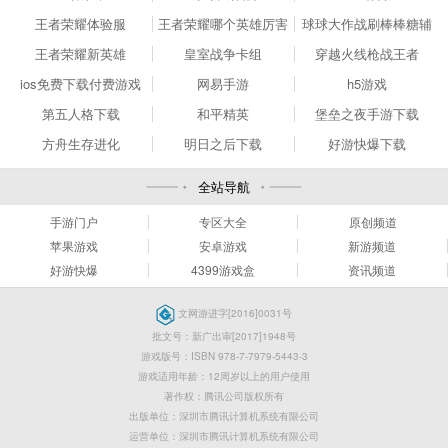
王者荣耀体验服
王者荣耀哪个英雄厉害
球球大作战刷棒棒糖辅
助工具
王者荣耀新英雄
皇室战争卡组
穿越火线枪战王者
ios免费下载付费游戏
网易手游
h5游戏
第五人格下载
和平精英
堡垒之夜手游下载
方舟生存进化
明日之后下载
好游快爆下载
全站导航
手游门户
专区大全
原创频道
苹果游戏
安卓游戏
新游频道
好游快爆
4399游戏盒
资讯频道
文网游进字[2016]0031号
批文号：新广出审[2017]1948号
游戏版号：ISBN 978-7-7979-5443-3
游戏适用年龄：12周岁以上的用户使用
著作权：腾讯公司版权所有
出版单位：深圳市腾讯计算机系统有限公司
运营单位：深圳市腾讯计算机系统有限公司