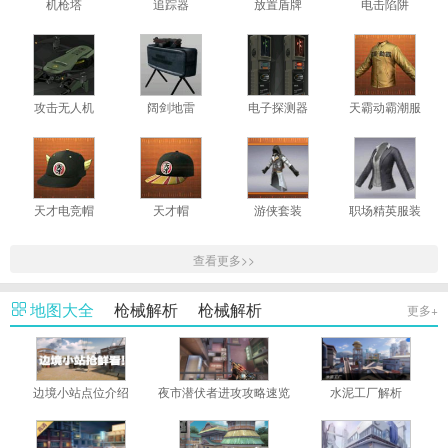
机枪塔
追踪器
放置盾牌
电击陷阱
攻击无人机
阔剑地雷
电子探测器
天霸动霸潮服
天才电竞帽
天才帽
游侠套装
职场精英服装
查看更多>>
地图大全
枪械解析
枪械解析
更多+
边境小站点位介绍
夜市潜伏者进攻攻略速览
水泥工厂解析